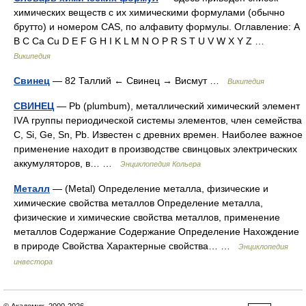
химических веществ с их химическими формулами (обычно
брутто) и номером CAS, по алфавиту формулы. Оглавление: A
B C Ca Cu D E F G H I K L M N O P R S T U V W X Y Z …
Википедия
Свинец
— 82 Таллий ← Свинец → Висмут …
Википедия
СВИНЕЦ
— Pb (plumbum), металлический химический элемент
IVА группы периодической системы элементов, член семейства
C, Si, Ge, Sn, Pb. Известен с древних времен. Наиболее важное
применение находит в производстве свинцовых электрических
аккумуляторов, в… …
Энциклопедия Кольера
Металл
— (Metal) Определение металла, физические и
химические свойства металлов Определение металла,
физические и химические свойства металлов, применение
металлов Содержание Содержание Определение Нахождение
в природе Свойства Характерные свойства… …
Энциклопедия
инвестора