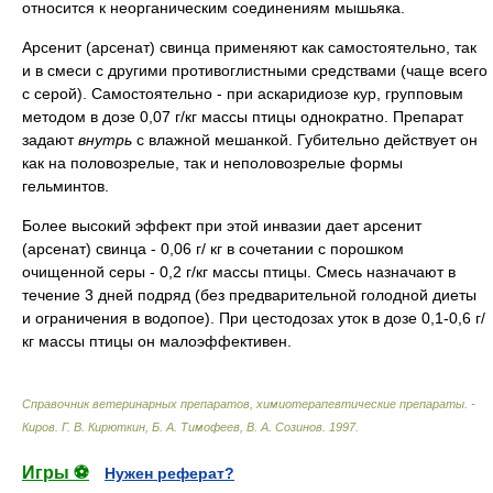
относится к неорганическим соединениям мышьяка.
Арсенит (арсенат) свинца применяют как самостоятельно, так
и в смеси с другими противоглистными средствами (чаще всего
с серой). Самостоятельно - при аскаридиозе кур, групповым
методом в дозе 0,07 г/кг массы птицы однократно. Препарат
задают
внутрь
с влажной мешанкой. Губительно действует он
как на половозрелые, так и неполовозрелые формы
гельминтов.
Более высокий эффект при этой инвазии дает арсенит
(арсенат) свинца - 0,06 г/ кг в сочетании с порошком
очищенной серы - 0,2 г/кг массы птицы. Смесь назначают в
течение 3 дней подряд (без предварительной голодной диеты
и ограничения в водопое). При цестодозах уток в дозе 0,1-0,6 г/
кг массы птицы он малоэффективен.
Справочник ветеринарных препаратов, химиотерапевтические препараты. -
Киров
.
Г. В. Кирюткин, Б. А. Тимофеев, В. А. Созинов
.
1997
.
Игры ⚽
Нужен реферат?